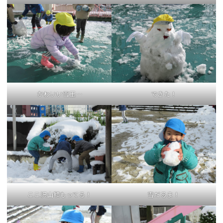
かわいい雪玉…
できた！
ここ沢山積もってる！
雪だるま！