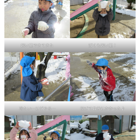
固い玉できてきた
ぼくも固い玉！
冷たい…けどやる…
投げて自分にかかった♪