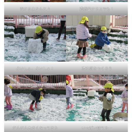
雪だるまさんと♪
遊戯室テラスでも！
よいしょ、よいしょ！
次は頭をつくろう
だんだん大きくなってきた
いっぱい持てた…