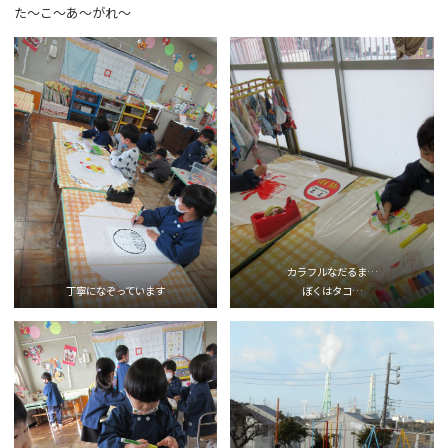
た～こ～あ～がれ～
カラフルなだるま…
丁寧になぞっています
ぼくはタコ…