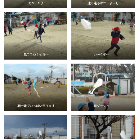
あがった♪
速く走るのか…よーし
見ててね！それ～
い～くぞ～！
朝一番でいっぱい走ります
猛ダッシュ！