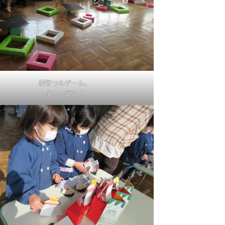
菱餅つみゲーム、
よーいどん！