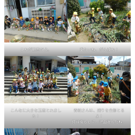
これが玉葱だよ。
重たいね、がんばれ！
こんなに大きな玉葱とれまし
青組さんは、残りを全部とる
た！
よ！
何往復もして、沢山運んだね。